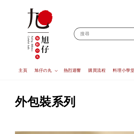
搜尋
主頁
旭仔の丸
熱烈迴響
購買流程
料理小學
外包裝系列